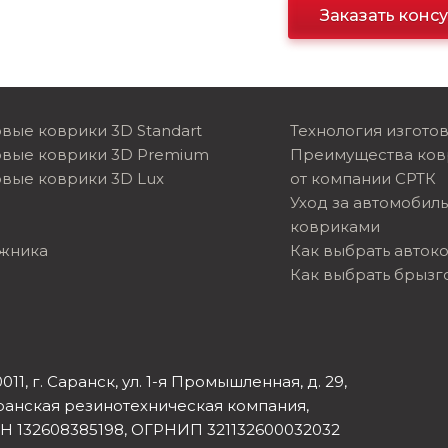
Заказать конс
вые коврики 3D Standart
Технология изгото
овые коврики 3D Premium
Преимущества ков
вые коврики 3D Lux
от компании СРТК
Уход за автомобил
ковриками
ажника
Как выбрать авток
Как выбрать брызг
011, г. Саранск, ул. 1-я Промышленная, д. 29,
ранская резинотехническая компания,
Н 132608385198, ОГРНИП 321132600032032