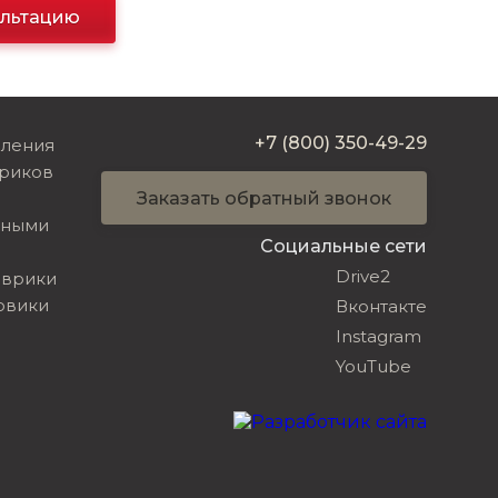
ультацию
+7 (800) 350-49-29
вления
риков
Заказать обратный звонок
ьными
Социальные сети
Drive2
оврики
овики
Вконтакте
Instagram
YouTube