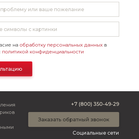
асие на
обработку персональных данных
в
с
политикой конфиденциальности
ультацию
+7 (800) 350-49-29
вления
риков
Заказать обратный звонок
ьными
Социальные сети