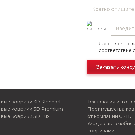
Даю свое согл
соответствие 
Заказать конс
вые коврики 3D Standart
Технология изгото
овые коврики 3D Premium
Преимущества ков
вые коврики 3D Lux
от компании СРТК
Уход за автомобил
ковриками