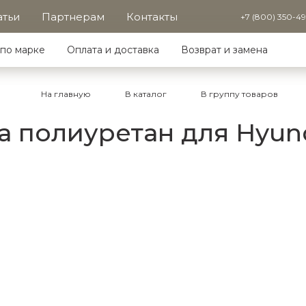
атьи
Партнерам
Контакты
+7 (800) 350-4
по марке
Оплата и доставка
Возврат и замена
На главную
В каталог
В группу товаров
 полиуретан для Hyundai