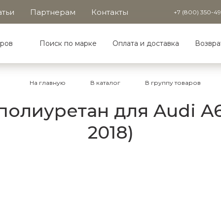
атьи
Партнерам
Контакты
+7 (800) 350-4
аров
Поиск по марке
Оплата и доставка
Возвра
На главную
В каталог
В группу товаров
олиуретан для Audi A6 
2018)