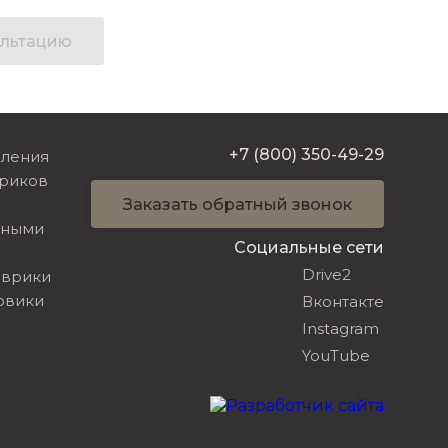
ультацию
+7 (800) 350-49-29
вления
риков
Заказать обратный звонок
ьными
Социальные сети
Drive2
оврики
овики
Вконтакте
Instagram
YouTube