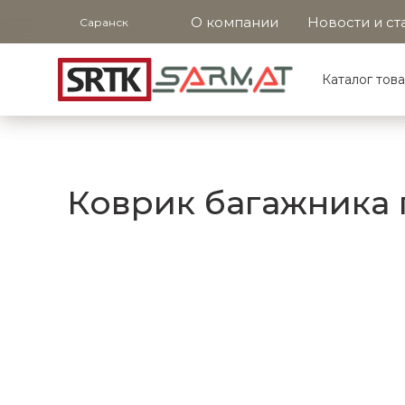
О компании
Новости и ст
Саранск
Каталог тов
Коврик багажника п