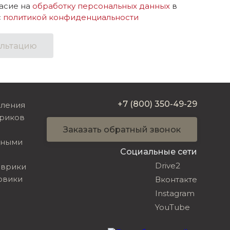
асие на
обработку персональных данных
в
с
политикой конфиденциальности
ультацию
+7 (800) 350-49-29
вления
риков
Заказать обратный звонок
ьными
Социальные сети
Drive2
оврики
овики
Вконтакте
Instagram
YouTube