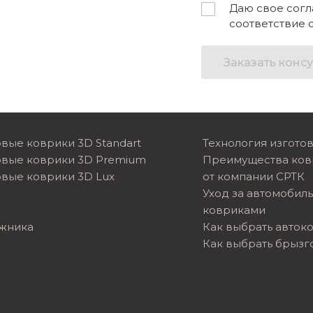
Даю свое согл
соответствие 
Заказать конс
вые коврики 3D Standart
Технология изгото
овые коврики 3D Premium
Преимущества ков
вые коврики 3D Lux
от компании СРТК
Уход за автомобил
ковриками
ажника
Как выбрать авток
Как выбрать брызг