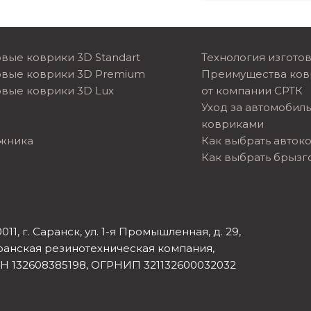
вые коврики 3D Standart
Технология изгото
овые коврики 3D Premium
Преимущества ков
вые коврики 3D Lux
от компании СРТК
Уход за автомобил
ковриками
ажника
Как выбрать авток
Как выбрать брызг
011, г. Саранск, ул. 1-я Промышленная, д. 29,
ранская резинотехническая компания,
Н 132608385198, ОГРНИП 321132600032032