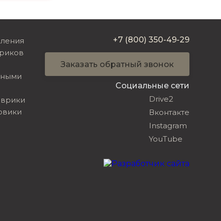
+7 (800) 350-49-29
вления
риков
Заказать обратный звонок
ьными
Социальные сети
Drive2
оврики
овики
Вконтакте
Instagram
YouTube