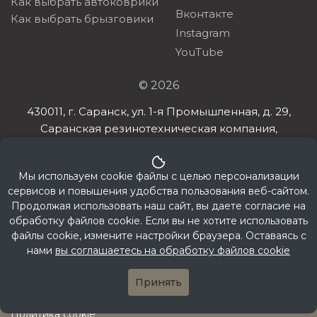
Как выбрать автоковрики
Вконтакте
Как выбрать брызговики
Instagram
YouTube
© 2026
430011, г. Саранск, ул. 1-я Промышленная, д. 29,
Саранская резинотехническая компания,
ИНН 132608385198, ОГРНИП 321132600032032
Мы используем cookie файлы с целью персонализации
сервисов и повышения удобства пользования веб-сайтом.
Продолжая использовать наш сайт, вы даете согласие на
обработку файлов cookie. Если вы не хотите использовать
файлы cookie, измените настройки браузера. Оставаясь с
нами
вы соглашаетесь на обработку файлов cookie
Политика конфиденциальности
Публичная оферта
Принять
Согласие на обработку персональных данных
Политика cookie