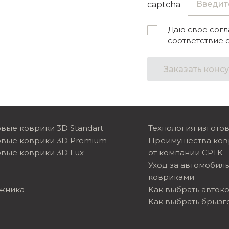
Даю свое согл
соответствие 
Заказать конс
вые коврики 3D Standart
Технология изгото
овые коврики 3D Premium
Преимущества ков
вые коврики 3D Lux
от компании СРТК
Уход за автомобил
ковриками
ажника
Как выбрать авток
Как выбрать брызг