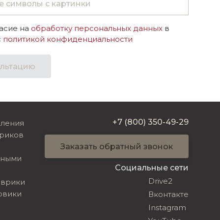
асие на
обработку персональных данных
в
с
политикой конфиденциальности
ультацию
+7 (800) 350-49-29
вления
риков
Заказать обратный звонок
ьными
Социальные сети
Drive2
оврики
овики
Вконтакте
Instagram