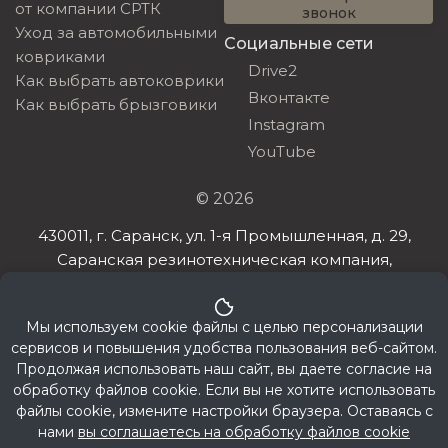
от компании СРТК
звонок
Уход за автомобильными
Социальные сети
ковриками
Drive2
Как выбрать автоковрики
Вконтакте
Как выбрать брызговики
Instagram
YouTube
© 2026
430011, г. Саранск, ул. 1-я Промышленная, д. 29,
Саранская резинотехническая компания,
ИНН 132608385198, ОГРНИП 321132600032032
Мы используем cookie файлы с целью персонализации
сервисов и повышения удобства пользования веб-сайтом.
Продолжая использовать наш сайт, вы даете согласие на
обработку файлов cookie. Если вы не хотите использовать
файлы cookie, измените настройки браузера. Оставаясь с
нами
вы соглашаетесь на обработку файлов cookie
Политика конфиденциальности