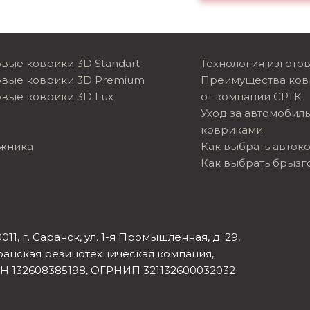
вые коврики 3D Standart
Технология изгото
овые коврики 3D Premium
Преимущества ков
вые коврики 3D Lux
от компании СРТК
Уход за автомобил
ковриками
ажника
Как выбрать авток
Как выбрать брызг
011, г. Саранск, ул. 1-я Промышленная, д. 29,
ранская резинотехническая компания,
Н 132608385198, ОГРНИП 321132600032032