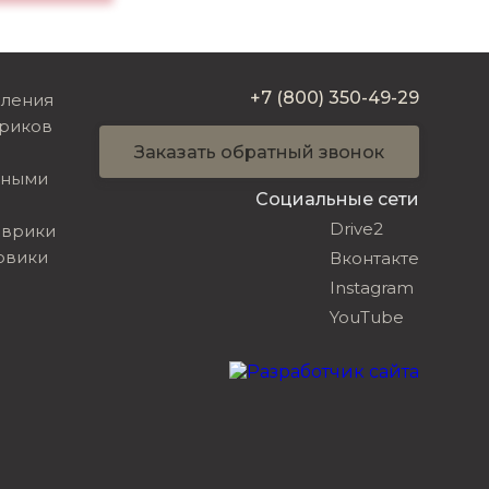
+7 (800) 350-49-29
вления
риков
Заказать обратный звонок
ьными
Социальные сети
Drive2
оврики
овики
Вконтакте
Instagram
YouTube