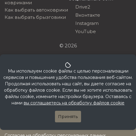
ковриками
Drive2
Как выбрать автоковрики
Вконтакте
Как выбрать брызговики
Instagram
YouTube
© 2026
430011, г. Саранск, ул. 1-я Промышленная, д. 29,
Саранская резинотехническая компания,
Мы используем cookie файлы с целью персонализации
ИНН 132608385198, ОГРНИП 321132600032032
сервисов и повышения удобства пользования веб-сайтом.
Продолжая использовать наш сайт, вы даете согласие на
обработку файлов cookie. Если вы не хотите использовать
файлы cookie, измените настройки браузера. Оставаясь с
нами
вы соглашаетесь на обработку файлов cookie
Принять
Политика конфиденциальности
Публичная оферта
Согласие на обработку персональных данных